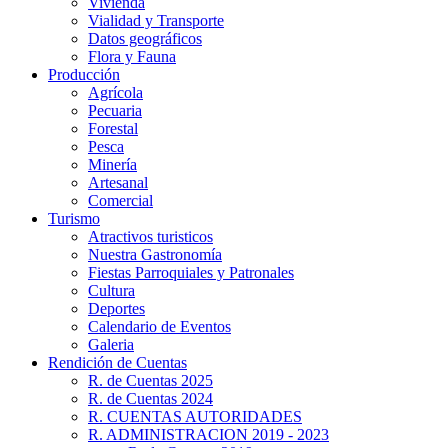
Vivienda
Vialidad y Transporte
Datos geográficos
Flora y Fauna
Producción
Agrícola
Pecuaria
Forestal
Pesca
Minería
Artesanal
Comercial
Turismo
Atractivos turisticos
Nuestra Gastronomía
Fiestas Parroquiales y Patronales
Cultura
Deportes
Calendario de Eventos
Galeria
Rendición de Cuentas
R. de Cuentas 2025
R. de Cuentas 2024
R. CUENTAS AUTORIDADES
R. ADMINISTRACION 2019 - 2023