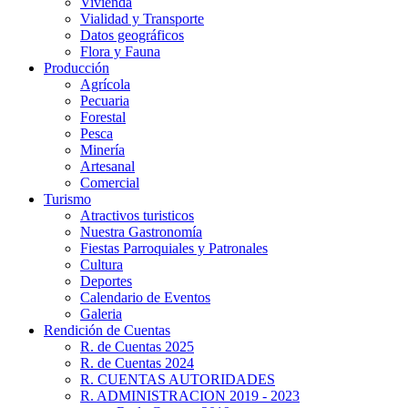
Vivienda
Vialidad y Transporte
Datos geográficos
Flora y Fauna
Producción
Agrícola
Pecuaria
Forestal
Pesca
Minería
Artesanal
Comercial
Turismo
Atractivos turisticos
Nuestra Gastronomía
Fiestas Parroquiales y Patronales
Cultura
Deportes
Calendario de Eventos
Galeria
Rendición de Cuentas
R. de Cuentas 2025
R. de Cuentas 2024
R. CUENTAS AUTORIDADES
R. ADMINISTRACION 2019 - 2023