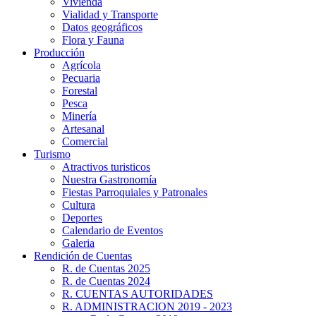
Vivienda
Vialidad y Transporte
Datos geográficos
Flora y Fauna
Producción
Agrícola
Pecuaria
Forestal
Pesca
Minería
Artesanal
Comercial
Turismo
Atractivos turisticos
Nuestra Gastronomía
Fiestas Parroquiales y Patronales
Cultura
Deportes
Calendario de Eventos
Galeria
Rendición de Cuentas
R. de Cuentas 2025
R. de Cuentas 2024
R. CUENTAS AUTORIDADES
R. ADMINISTRACION 2019 - 2023