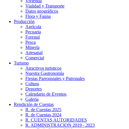
Vivienda
Vialidad y Transporte
Datos geográficos
Flora y Fauna
Producción
Agrícola
Pecuaria
Forestal
Pesca
Minería
Artesanal
Comercial
Turismo
Atractivos turisticos
Nuestra Gastronomía
Fiestas Parroquiales y Patronales
Cultura
Deportes
Calendario de Eventos
Galeria
Rendición de Cuentas
R. de Cuentas 2025
R. de Cuentas 2024
R. CUENTAS AUTORIDADES
R. ADMINISTRACION 2019 - 2023