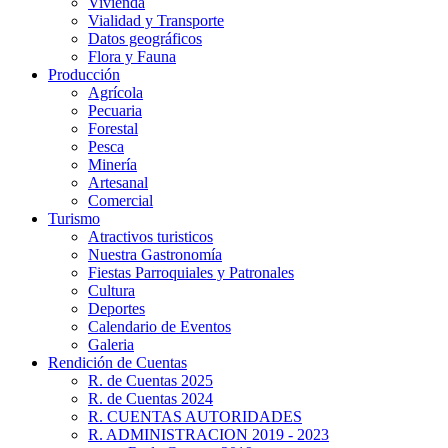
Vivienda
Vialidad y Transporte
Datos geográficos
Flora y Fauna
Producción
Agrícola
Pecuaria
Forestal
Pesca
Minería
Artesanal
Comercial
Turismo
Atractivos turisticos
Nuestra Gastronomía
Fiestas Parroquiales y Patronales
Cultura
Deportes
Calendario de Eventos
Galeria
Rendición de Cuentas
R. de Cuentas 2025
R. de Cuentas 2024
R. CUENTAS AUTORIDADES
R. ADMINISTRACION 2019 - 2023