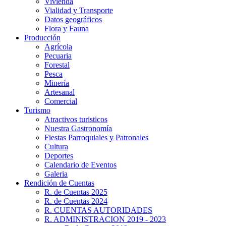
Vivienda
Vialidad y Transporte
Datos geográficos
Flora y Fauna
Producción
Agrícola
Pecuaria
Forestal
Pesca
Minería
Artesanal
Comercial
Turismo
Atractivos turisticos
Nuestra Gastronomía
Fiestas Parroquiales y Patronales
Cultura
Deportes
Calendario de Eventos
Galeria
Rendición de Cuentas
R. de Cuentas 2025
R. de Cuentas 2024
R. CUENTAS AUTORIDADES
R. ADMINISTRACION 2019 - 2023