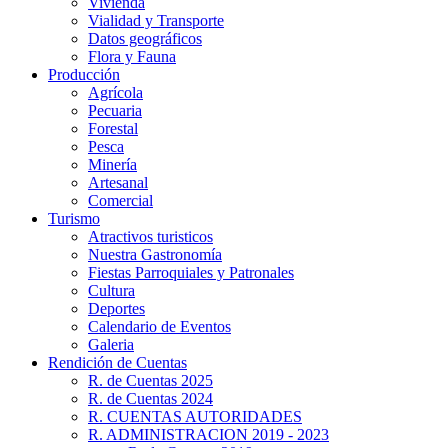
Vivienda
Vialidad y Transporte
Datos geográficos
Flora y Fauna
Producción
Agrícola
Pecuaria
Forestal
Pesca
Minería
Artesanal
Comercial
Turismo
Atractivos turisticos
Nuestra Gastronomía
Fiestas Parroquiales y Patronales
Cultura
Deportes
Calendario de Eventos
Galeria
Rendición de Cuentas
R. de Cuentas 2025
R. de Cuentas 2024
R. CUENTAS AUTORIDADES
R. ADMINISTRACION 2019 - 2023