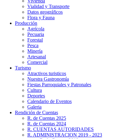
Vivienda
Vialidad y Transporte
Datos geográficos
Flora y Fauna
Producción
Agrícola
Pecuaria
Forestal
Pesca
Minería
Artesanal
Comercial
Turismo
Atractivos turisticos
Nuestra Gastronomía
Fiestas Parroquiales y Patronales
Cultura
Deportes
Calendario de Eventos
Galeria
Rendición de Cuentas
R. de Cuentas 2025
R. de Cuentas 2024
R. CUENTAS AUTORIDADES
R. ADMINISTRACION 2019 - 2023