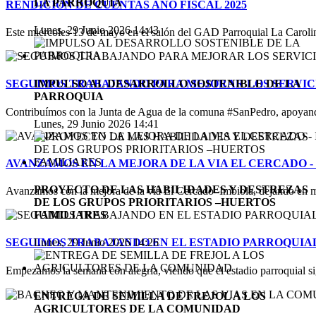
LA PARROQUIA
RENDICION DE CUENTAS AÑO FISCAL 2025
Lunes, 29 Junio 2026 14:43
Este miércoles 13 de mayo en el salón del GAD Parroquial La Carolina
IMPULSO AL DESARROLLO SOSTENIBLE DE LA
SEGUIMOS TRABAJANDO PARA MEJORAR LOS SERVICI
PARROQUIA
Contribuímos con la Junta de Agua de la comuna #SanPedro, apoyand
Lunes, 29 Junio 2026 14:41
AVANZAMOS EN LA MEJORA DE LA VIA EL CERCADO -
PROYECTO DE LAS HABILIDADES Y DESTREZAS
Avanzamos con la mejora de la vía El Cercado–Imbiola, dejando en m
DE LOS GRUPOS PRIORITARIOS –HUERTOS
FAMILIARES
SEGUIMOS TRABAJANDO EN EL ESTADIO PARROQUIA
Lunes, 29 Junio 2026 14:26
Empezamos la semana con alegría, viendo que el estadio parroquial s
ENTREGA DE SEMILLA DE FREJOL A LOS
AGRICULTORES DE LA COMUNIDAD