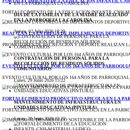
FORTALECIMIENTO DE LA EDUCACION INFANTIL CN
FORTALECIMIENTO DE LA EDUCACION INFANTIL CNH-M
DIA DE LA FAMILIA Y DE LA MADRE REALIZADO
EN LA PARROQUIA LA CAROLINA
Jueves, 02 Julio 2026 18:29
REALIZAN LA ENTREGA DE IMPLEMENTOS DEPORTI
PROMOTORES DE RECREACION Y DEPORTE REALIZAN LA
CONTRATACIÓN DE PERSONAL PARA LA
RECOLECCIÓN DE RESIDUOS SÓLIDOS
EVENTO CULTURAL POR LOS 164 AÑOS DE PARROQUI
COMUNITARIOS
EVENTO CULTURAL POR LOS 164 AÑOS DE PARROQUIALI
Lunes, 29 Junio 2026 15:22
FORTALECIMIENTO PRODUCTIVO APICOLA EN LA PA
MANTENIMIENTO DE INFRAESTRUCTURA EN
UNIDADES EDUCATIVAS (PINTURA)
FORTALECIMIENTO PRODUCTIVO APICOLA EN LA PARR
Lunes, 29 Junio 2026 15:20