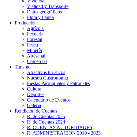
Vivienda
Vialidad y Transporte
Datos geográficos
Flora y Fauna
Producción
Agrícola
Pecuaria
Forestal
Pesca
Minería
Artesanal
Comercial
Turismo
Atractivos turisticos
Nuestra Gastronomía
Fiestas Parroquiales y Patronales
Cultura
Deportes
Calendario de Eventos
Galeria
Rendición de Cuentas
R. de Cuentas 2025
R. de Cuentas 2024
R. CUENTAS AUTORIDADES
R. ADMINISTRACION 2019 - 2023