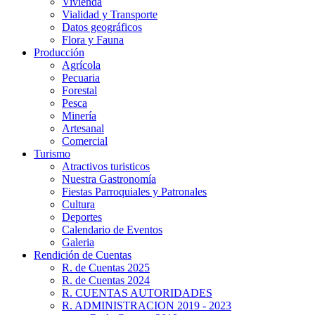
Vivienda
Vialidad y Transporte
Datos geográficos
Flora y Fauna
Producción
Agrícola
Pecuaria
Forestal
Pesca
Minería
Artesanal
Comercial
Turismo
Atractivos turisticos
Nuestra Gastronomía
Fiestas Parroquiales y Patronales
Cultura
Deportes
Calendario de Eventos
Galeria
Rendición de Cuentas
R. de Cuentas 2025
R. de Cuentas 2024
R. CUENTAS AUTORIDADES
R. ADMINISTRACION 2019 - 2023