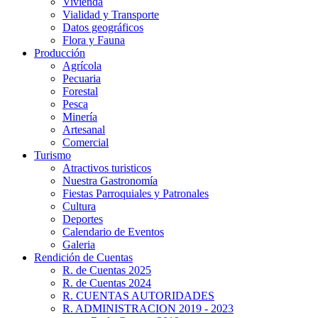
Vivienda
Vialidad y Transporte
Datos geográficos
Flora y Fauna
Producción
Agrícola
Pecuaria
Forestal
Pesca
Minería
Artesanal
Comercial
Turismo
Atractivos turisticos
Nuestra Gastronomía
Fiestas Parroquiales y Patronales
Cultura
Deportes
Calendario de Eventos
Galeria
Rendición de Cuentas
R. de Cuentas 2025
R. de Cuentas 2024
R. CUENTAS AUTORIDADES
R. ADMINISTRACION 2019 - 2023