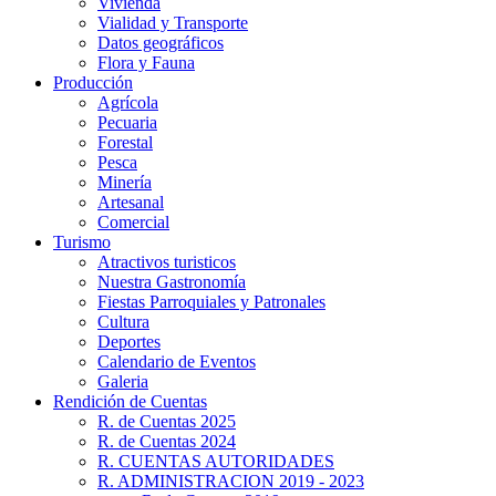
Vivienda
Vialidad y Transporte
Datos geográficos
Flora y Fauna
Producción
Agrícola
Pecuaria
Forestal
Pesca
Minería
Artesanal
Comercial
Turismo
Atractivos turisticos
Nuestra Gastronomía
Fiestas Parroquiales y Patronales
Cultura
Deportes
Calendario de Eventos
Galeria
Rendición de Cuentas
R. de Cuentas 2025
R. de Cuentas 2024
R. CUENTAS AUTORIDADES
R. ADMINISTRACION 2019 - 2023