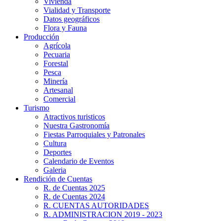
Vivienda
Vialidad y Transporte
Datos geográficos
Flora y Fauna
Producción
Agrícola
Pecuaria
Forestal
Pesca
Minería
Artesanal
Comercial
Turismo
Atractivos turisticos
Nuestra Gastronomía
Fiestas Parroquiales y Patronales
Cultura
Deportes
Calendario de Eventos
Galeria
Rendición de Cuentas
R. de Cuentas 2025
R. de Cuentas 2024
R. CUENTAS AUTORIDADES
R. ADMINISTRACION 2019 - 2023