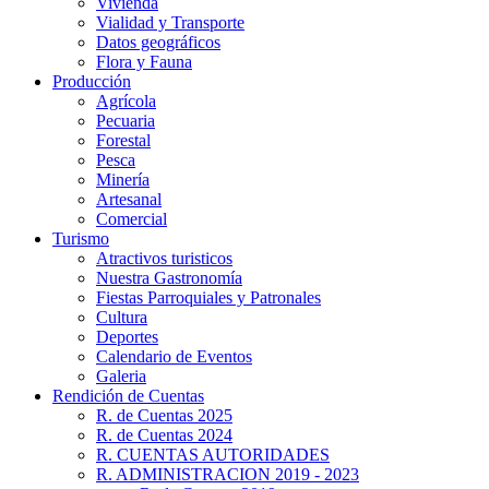
Vivienda
Vialidad y Transporte
Datos geográficos
Flora y Fauna
Producción
Agrícola
Pecuaria
Forestal
Pesca
Minería
Artesanal
Comercial
Turismo
Atractivos turisticos
Nuestra Gastronomía
Fiestas Parroquiales y Patronales
Cultura
Deportes
Calendario de Eventos
Galeria
Rendición de Cuentas
R. de Cuentas 2025
R. de Cuentas 2024
R. CUENTAS AUTORIDADES
R. ADMINISTRACION 2019 - 2023