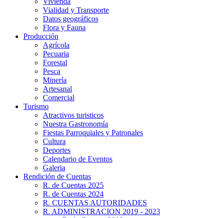
Vivienda
Vialidad y Transporte
Datos geográficos
Flora y Fauna
Producción
Agrícola
Pecuaria
Forestal
Pesca
Minería
Artesanal
Comercial
Turismo
Atractivos turisticos
Nuestra Gastronomía
Fiestas Parroquiales y Patronales
Cultura
Deportes
Calendario de Eventos
Galeria
Rendición de Cuentas
R. de Cuentas 2025
R. de Cuentas 2024
R. CUENTAS AUTORIDADES
R. ADMINISTRACION 2019 - 2023