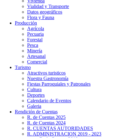
Vivienda
Vialidad y Transporte
Datos geográficos
Flora y Fauna
Producción
Agrícola
Pecuaria
Forestal
Pesca
Minería
Artesanal
Comercial
Turismo
Atractivos turisticos
Nuestra Gastronomía
Fiestas Parroquiales y Patronales
Cultura
Deportes
Calendario de Eventos
Galeria
Rendición de Cuentas
R. de Cuentas 2025
R. de Cuentas 2024
R. CUENTAS AUTORIDADES
R. ADMINISTRACION 2019 - 2023