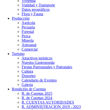
Vivienda
Vialidad y Transporte
Datos geográficos
Flora y Fauna
Producción
Agrícola
Pecuaria
Forestal
Pesca
Minería
Artesanal
Comercial
Turismo
Atractivos turisticos
Nuestra Gastronomía
Fiestas Parroquiales y Patronales
Cultura
Deportes
Calendario de Eventos
Galeria
Rendición de Cuentas
R. de Cuentas 2025
R. de Cuentas 2024
R. CUENTAS AUTORIDADES
R. ADMINISTRACION 2019 - 2023