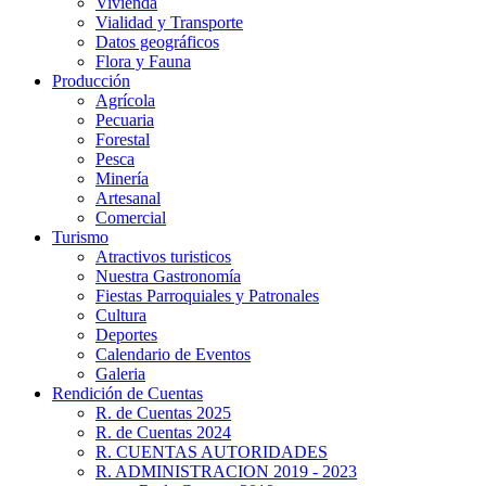
Vivienda
Vialidad y Transporte
Datos geográficos
Flora y Fauna
Producción
Agrícola
Pecuaria
Forestal
Pesca
Minería
Artesanal
Comercial
Turismo
Atractivos turisticos
Nuestra Gastronomía
Fiestas Parroquiales y Patronales
Cultura
Deportes
Calendario de Eventos
Galeria
Rendición de Cuentas
R. de Cuentas 2025
R. de Cuentas 2024
R. CUENTAS AUTORIDADES
R. ADMINISTRACION 2019 - 2023