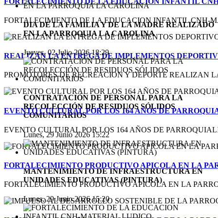
FORTALECIMIENTO DE LA EDUCACION INFANTIL CN
FORTALECIMIENTO DE LA EDUCACION INFANTIL CNH-M
DIA DE LA FAMILIA Y DE LA MADRE REALIZADO
EN LA PARROQUIA LA CAROLINA
Jueves, 02 Julio 2026 18:29
REALIZAN LA ENTREGA DE IMPLEMENTOS DEPORTI
PROMOTORES DE RECREACION Y DEPORTE REALIZAN LA
CONTRATACIÓN DE PERSONAL PARA LA
RECOLECCIÓN DE RESIDUOS SÓLIDOS
EVENTO CULTURAL POR LOS 164 AÑOS DE PARROQUI
COMUNITARIOS
EVENTO CULTURAL POR LOS 164 AÑOS DE PARROQUIALI
Lunes, 29 Junio 2026 15:22
FORTALECIMIENTO PRODUCTIVO APICOLA EN LA PA
MANTENIMIENTO DE INFRAESTRUCTURA EN
UNIDADES EDUCATIVAS (PINTURA)
FORTALECIMIENTO PRODUCTIVO APICOLA EN LA PARR
Lunes, 29 Junio 2026 15:20