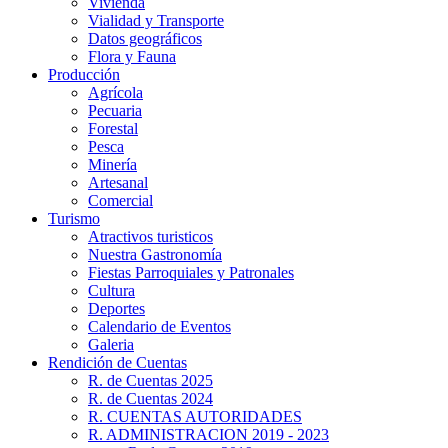
Vivienda
Vialidad y Transporte
Datos geográficos
Flora y Fauna
Producción
Agrícola
Pecuaria
Forestal
Pesca
Minería
Artesanal
Comercial
Turismo
Atractivos turisticos
Nuestra Gastronomía
Fiestas Parroquiales y Patronales
Cultura
Deportes
Calendario de Eventos
Galeria
Rendición de Cuentas
R. de Cuentas 2025
R. de Cuentas 2024
R. CUENTAS AUTORIDADES
R. ADMINISTRACION 2019 - 2023