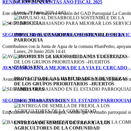
LA PARROQUIA
RENDICION DE CUENTAS AÑO FISCAL 2025
Lunes, 29 Junio 2026 14:43
Este miércoles 13 de mayo en el salón del GAD Parroquial La Carolina
IMPULSO AL DESARROLLO SOSTENIBLE DE LA
SEGUIMOS TRABAJANDO PARA MEJORAR LOS SERVICI
PARROQUIA
Contribuímos con la Junta de Agua de la comuna #SanPedro, apoyand
Lunes, 29 Junio 2026 14:41
AVANZAMOS EN LA MEJORA DE LA VIA EL CERCADO -
PROYECTO DE LAS HABILIDADES Y DESTREZAS
Avanzamos con la mejora de la vía El Cercado–Imbiola, dejando en m
DE LOS GRUPOS PRIORITARIOS –HUERTOS
FAMILIARES
SEGUIMOS TRABAJANDO EN EL ESTADIO PARROQUIA
Lunes, 29 Junio 2026 14:26
Empezamos la semana con alegría, viendo que el estadio parroquial s
ENTREGA DE SEMILLA DE FREJOL A LOS
AGRICULTORES DE LA COMUNIDAD