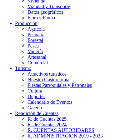
Vivienda
Vialidad y Transporte
Datos geográficos
Flora y Fauna
Producción
Agrícola
Pecuaria
Forestal
Pesca
Minería
Artesanal
Comercial
Turismo
Atractivos turisticos
Nuestra Gastronomía
Fiestas Parroquiales y Patronales
Cultura
Deportes
Calendario de Eventos
Galeria
Rendición de Cuentas
R. de Cuentas 2025
R. de Cuentas 2024
R. CUENTAS AUTORIDADES
R. ADMINISTRACION 2019 - 2023